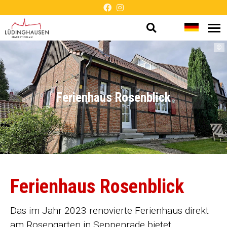
Suche
Sprache
Me
Barrierefreie
öf
öffnen
wechsel
©
Darstellung
Ferienhaus Rosenblick
Ferienhaus Rosenblick
Das im Jahr 2023 renovierte Ferienhaus direkt
am Rosengarten in Seppenrade bietet