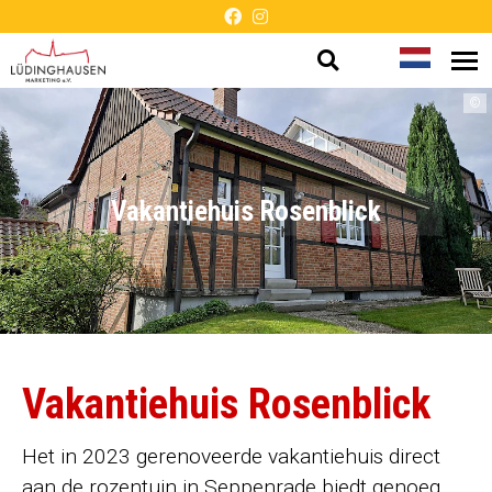
Open
Taal
Me
Presentatie
op
zoeken
wijzigen
©
zonder
barrières
Vakantiehuis Rosenblick
Vakantiehuis Rosenblick
Het in 2023 gerenoveerde vakantiehuis direct
aan de rozentuin in Seppenrade biedt genoeg