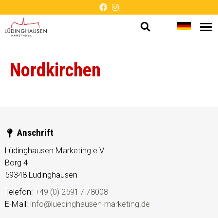
Suche
Sprache
Me
Barrierefreie
öf
öffnen
wechsel
Darstellung
Nordkirchen
Anschrift
Lüdinghausen Marketing e.V.
Borg 4
59348
Lüdinghausen
Telefon:
+49 (0) 2591 / 78008
E-Mail:
info@luedinghausen-marketing.de