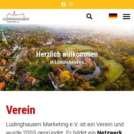
Suche
Sprache
Me
Barrierefreie
öf
öffnen
wechsel
©
Darstellung
Herzlich willkommen
in Lüdinghausen
Verein
Lüdinghausen Marketing e.V. ist ein Verein und
wurde 2003 gegründet. Er bildet ein
Netzwerk