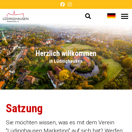
Suche
Sprache
Me
Barrierefreie
öf
öffnen
wechsel
©
Darstellung
Herzlich willkommen
in Lüdinghausen
Satzung
Sie möchten wissen, was es mit dem Verein
"Lüdinghausen Marketing" auf sich hat? Werfen