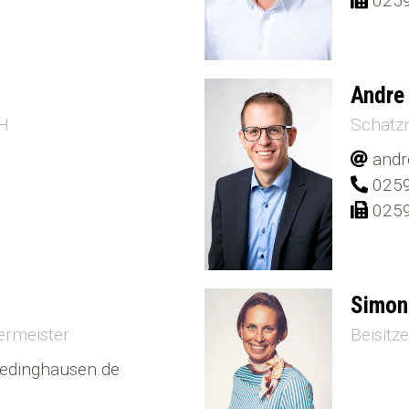
0259
Andre
H
Schatz
andr
0259
0259
Simon
ermeister
Beisitze
uedinghausen.de