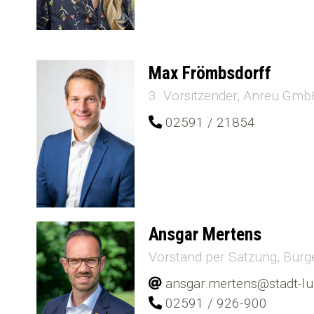
Max Frömbsdorff
3. Vorsitzender
Anreu Gmb
02591 / 21854
Ansgar Mertens
Vorstand per Satzung
Bürg
ansgar.mertens@stadt-l
02591 / 926-900