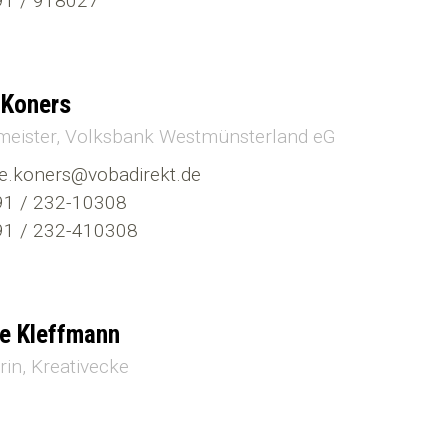
1 / 918027
 Koners
meister
Volksbank Westmünsterland eG
e.koners@vobadirekt.de
1 / 232-10308
1 / 232-410308
e Kleffmann
rin
Kreativecke