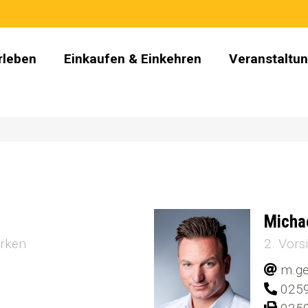
rleben
Einkaufen & Einkehren
Veranstaltu
Micha
rken
2. Vors
m.ge
0259