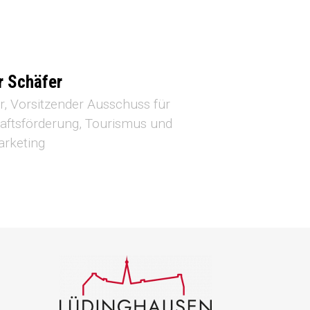
r Schäfer
r
Vorsitzender Ausschuss für
aftsförderung, Tourismus und
arketing