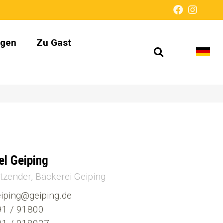
ngen
Zu Gast
Suche
Spra
Barrierefre
öffnen
wech
Darstellun
el Geiping
itzender
Bäckerei Geiping
iping@geiping.de
1 / 91800