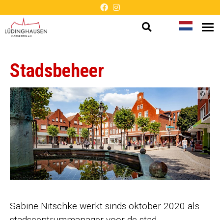
Open
Taal
Me
Presentatie
op
zoeken
wijzigen
zonder
Stadsbeheer
barrières
©
Sabine Nitschke werkt sinds oktober 2020 als
stadscentrummanager voor de stad