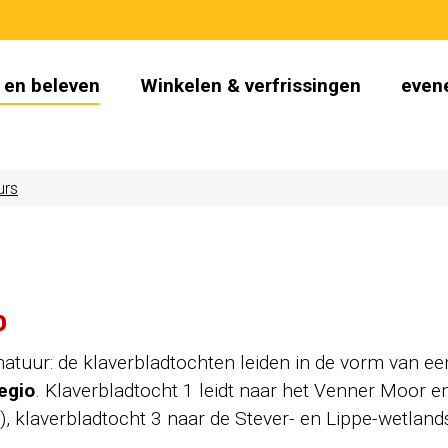
 en beleven
Winkelen & verfrissingen
even
urs
o
natuur: de klaverbladtochten leiden in de vorm van ee
egio
. Klaverbladtocht 1 leidt naar het Venner Moor e
), klaverbladtocht 3 naar de Stever- en Lippe-wetland