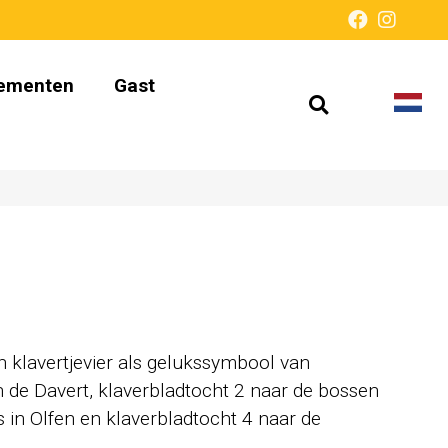
ementen
Gast
Open
Taal
Presentati
zoeken
wijz
zonder
barrières
n klavertjevier als gelukssymbool van
n de Davert, klaverbladtocht 2 naar de bossen
s in Olfen en klaverbladtocht 4 naar de