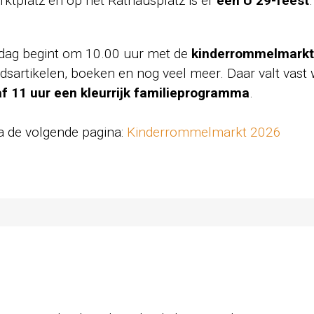
ktplatz en op het Rathausplatz is er
een Ü 29-feest
.
e dag begint om 10.00 uur met de
kinderrommelmarkt
ijdsartikelen, boeken en nog veel meer. Daar valt vast
af 11 uur een kleurrijk familieprogramma
.
 de volgende pagina:
Kinderrommelmarkt 2026