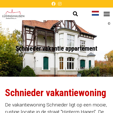
Open
Taal
Me
Presentatie
op
zoeken
wijzigen
©
zonder
barrières
Schnieder vakantie appartement
Schnieder vakantiewoning
De vakantiewoning Schnieder ligt op een mooie,
rustige locatie in de straat "Hinterm Hagen". De