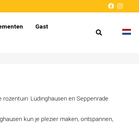
ementen
Gast
Open
Taal
Presentati
zoeken
wijz
zonder
barrières
 de rozentuin: Lüdinghausen en Seppenrade
dinghausen kun je plezier maken, ontspannen,